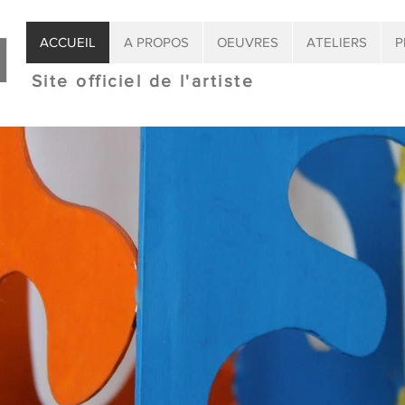
l
ACCUEIL
A PROPOS
OEUVRES
ATELIERS
P
Site officiel de l'artiste