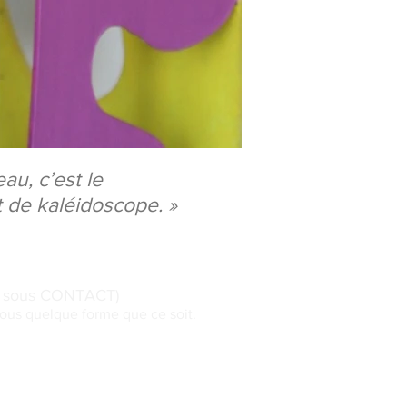
au, c’est le
 de kaléidoscope. »
ils sous CONTACT)
sous quelque forme que ce soit.