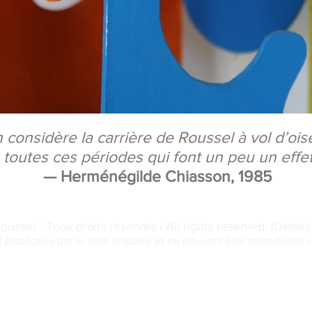
 considère la carrière de Roussel à vol d’oise
outes ces périodes qui font un peu un effet
— Herménégilde Chiasson, 1985
ssel - Tous droits réservés | All rights reserved. (Déta
 protégées par le droit d'auteur et ne peuvent être reproduites 