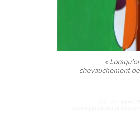
« Lorsqu’on
chevauchement de t
©2022 Claude Rou
Les images de ce site Web sont